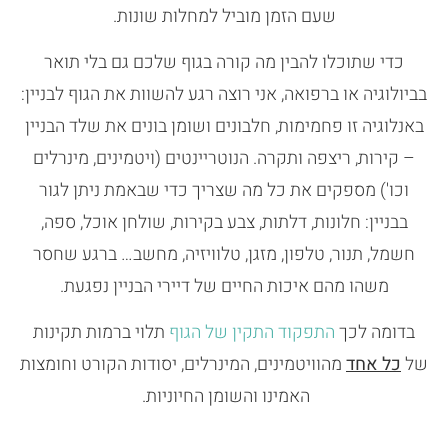
שעם הזמן מוביל למחלות שונות.
כדי שתוכלו להבין מה קורה בגוף שלכם גם בלי תואר
בביולוגיה או ברפואה, אני רוצה רגע להשוות את הגוף לבניין:
באנלוגיה זו פחמימות, חלבונים ושומן בונים את שלד הבניין
– קירות, ריצפה ותקרה. הנוטריינטים (ויטמינים, מינרלים
וכו') מספקים את כל מה שצריך כדי שבאמת ניתן לגור
בבניין: חלונות, דלתות, צבע בקירות, שולחן אוכל, ספה,
חשמל, תנור, טלפון, מזגן, טלוויזיה, מחשב… ברגע שחסר
משהו מהם איכות החיים של דיירי הבניין נפגעת.
בדומה לכך
התפקוד התקין של הגוף
תלוי ברמות תקינות
של
כל אחד
מהוויטמינים, המינרלים, יסודות הקורט וחומצות
האמינו והשומן החיוניות.