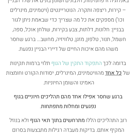
באנלוגיה זו פחמימות, חלבונים ושומן בונים את שלד הבניין
– קירות, ריצפה ותקרה. הנוטריינטים (ויטמינים, מינרלים
וכו') מספקים את כל מה שצריך כדי שבאמת ניתן לגור
בבניין: חלונות, דלתות, צבע בקירות, שולחן אוכל, ספה,
חשמל, תנור, טלפון, מזגן, טלוויזיה, מחשב… ברגע שחסר
משהו מהם איכות החיים של דיירי הבניין נפגעת.
בדומה לכך
התפקוד התקין של הגוף
תלוי ברמות תקינות
של
כל אחד
מהוויטמינים, המינרלים, יסודות הקורט וחומצות
האמינו והשומן החיוניות.
ברגע שחסר
אפילו אחד מהם תהליכים חיוניים בגוף
נפגעים ומחלות מתפתחות
.
רוב התהליכים הללו
מתרחשים בתוך תאי הגוף
ולא בנוזל
המקיף אותם. בדיקות מעבדה רגילות מתבצעות בסרום