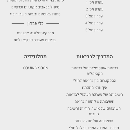
טיפול במחלות כרוניות ואוטו-אימוניות
עקרון מס' 1
טיפול בכאבים אקוטיים וכרוניים
עקרון מס' 2
טיפול באוטיזם ובעיות קשב וריכוז
עקרון מס' 3
עקרון מס' 4
כלי אבחון
עקרון מס' 5
מהי קינסיולוגיה יישומית
בדיקות מעבדה פונקציונליות
המדריך לבריאות
מחלופדיה
בריאות אופטימלית מול בריאות
COMING SOON
מקסימלית
הספקטרום בין בריאות לחולי
איך חולי מתפתח
חשיבותה של מערכת העיכול לבריאות
חשיבותה של תזונה בריאה
חשיבותם של אושר, הודייה וחשיבה
חיובית
חשיבותה של תנועה נכונה
סטרס - המכנה המשותף לכל חולי