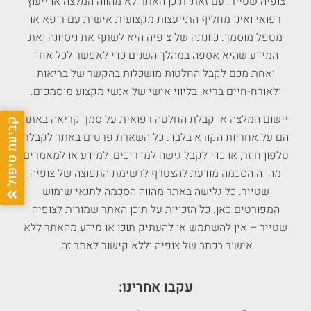
צופיה שטייר. עם זאת, תוכן האתר לא מהווה המלצה או ייעוץ
רפואי ואינו מחליף התייעצות מקצועית אישית עם רופא או
מטפל מוסמך. כוונתה של צופיה היא לשתף את ניסיונה ואת
המידע שהיא אספה במהלך השנים כדי לאפשר לכל אחד
ואחת מכם לקבל החלטות מושכלות בהקשר של בריאות
ולאורח-חיים בריא, בליווי אישי של אנשי מקצוע מוסמכים.
יישום המלצה או קבלת החלטה רפואית על סמך קריאה באתר
הם על אחריות הקורא בלבד. כל השארת פרטים באתר לקבלת
טלפון חוזר, או כדי לקבל גישה למדריכים, למידע או למאמרים
מהווה הסכמה מודעת להצטרף לרשימת התפוצה של צופיה
שטייר. כל גלישה באתר מהווה הסכמה לתנאי שימוש
המפורטים כאן. כל הזכויות על תוכן האתר שמורות לצופיה
שטייר – אין להשתמש או להעתיק תוכן או מידע מהאתר ללא
אישור בכתב של צופיה וללא קישור לאתר זה.
עקבו אחרינו: