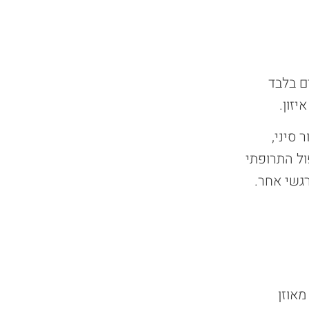
ם בלבד
זון.
ר סיני,
ול התרופתי
רגשי אחר.
אוזן