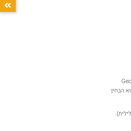
אה ה-20 ע"י הכירופרקט האמריקאי ג'ורג' גודהארט (George
הוא הבחין
לית).